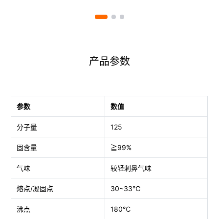
产品参数
参数
数值
分子量
125
固含量
≧99%
气味
较轻刺鼻气味
熔点/凝固点
30~33℃
沸点
180℃